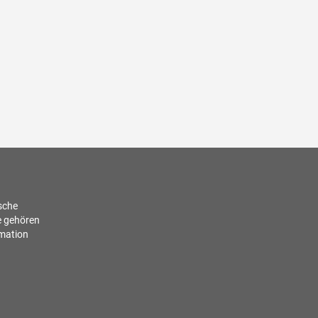
ische
e gehören
rmation