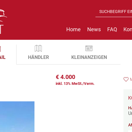
Home
News
FAQ
Kon
AIL
HÄNDLER
KLEINANZEIGEN
€
4.000
inkl. 13% MwSt./Verm.
K
H
U
A