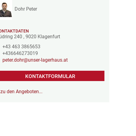
Dohr Peter
ONTAKTDATEN
üdring 240
,
9020
Klagenfurt
+43 463 3865653
+436646273019
peter.dohr@unser-lagerhaus.at
KONTAKTFORMULAR
zu den Angeboten...