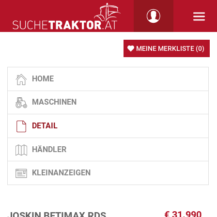
MEINE MERKLISTE
(0)
HOME
MASCHINEN
DETAIL
HÄNDLER
KLEINANZEIGEN
€
31.990
JOSKIN BETIMAX RDS