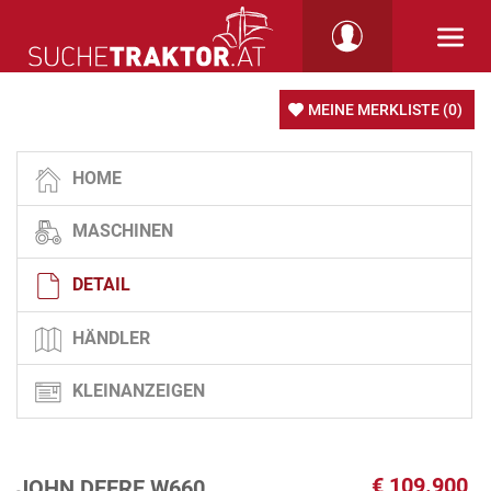
MEINE MERKLISTE
(0)
HOME
MASCHINEN
DETAIL
HÄNDLER
KLEINANZEIGEN
€
109.900
JOHN DEERE W660