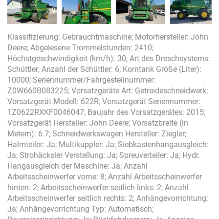
Klassifizierung: Gebrauchtmaschine; Motorhersteller: John
Deere; Abgelesene Trommelstunden: 2410;
Höchstgeschwindigkeit (km/h): 30; Art des Dreschsystems:
Schüttler; Anzahl der Schüttler: 6; Korntank Größe (Liter):
10000; Seriennummer/Fahrgestellnummer:
Z0W660B083225; Vorsatzgeräte Art: Getreideschneidwerk;
Vorsatzgerät Modell: 622R; Vorsatzgerät Seriennummer:
1Z0622RXKF0046047; Baujahr des Vorsatzgerätes: 2015;
Vorsatzgerät Hersteller: John Deere; Vorsatzbreite (in
Metern): 6.7; Schneidwerkswagen Hersteller: Ziegler;
Halmteiler: Ja; Multikuppler: Ja; Siebkastenhangausgleich:
Ja; Strohäcksler Verstellung: Ja; Spreuverteiler: Ja; Hydr.
Hangausgleich der Maschine: Ja; Anzahl
Arbeitsscheinwerfer vorne: 8; Anzahl Arbeitsscheinwerfer
hinten: 2; Arbeitsscheinwerfer seitlich links: 2; Anzahl
Arbeitsscheinwerfer seitlich rechts: 2; Anhängevorrichtung:
Ja; Anhängevorrichtung Typ: Automatisch;