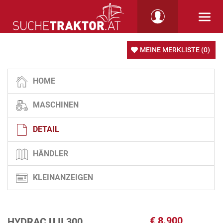
MEINE MERKLISTE
(0)
HOME
MASCHINEN
DETAIL
HÄNDLER
KLEINANZEIGEN
€
8.900
HYDRAC U II 300