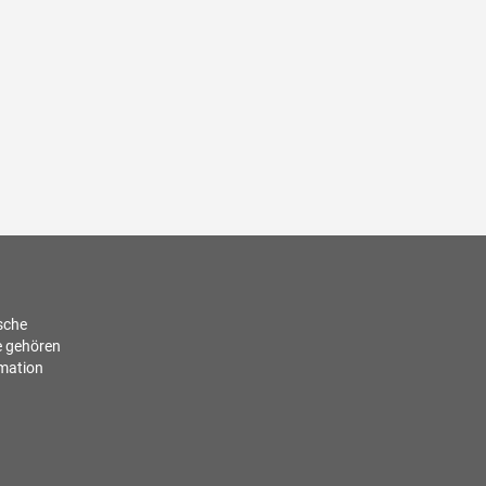
ische
e gehören
rmation