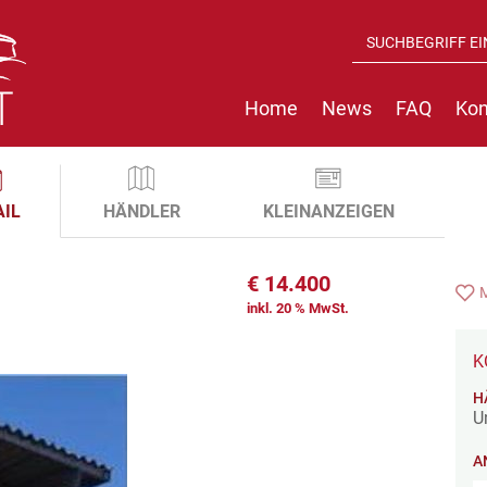
Home
News
FAQ
Kon
AIL
HÄNDLER
KLEINANZEIGEN
€
14.400
inkl. 20 % MwSt.
K
H
U
A