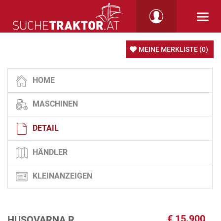
MEINE MERKLISTE
(0)
HOME
MASCHINEN
DETAIL
HÄNDLER
KLEINANZEIGEN
€
15.900
HUSQVARNA R