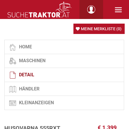
MEINE MERKLISTE
(0)
HOME
MASCHINEN
DETAIL
HÄNDLER
KLEINANZEIGEN
€
1.399
HUSQVARNA 555RXT