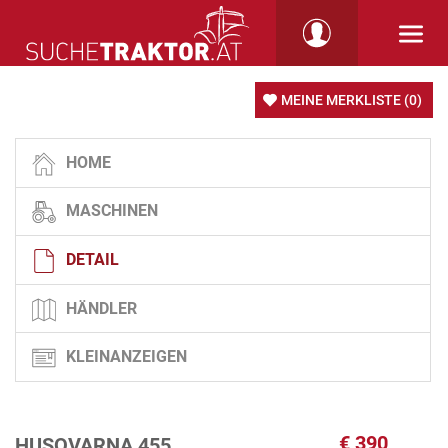
MEINE MERKLISTE
(0)
HOME
MASCHINEN
DETAIL
HÄNDLER
KLEINANZEIGEN
€
390
HUSQVARNA 455