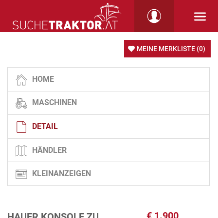
MEINE MERKLISTE
(0)
HOME
MASCHINEN
DETAIL
HÄNDLER
KLEINANZEIGEN
€
1.900
HAUER KONSOLE ZU