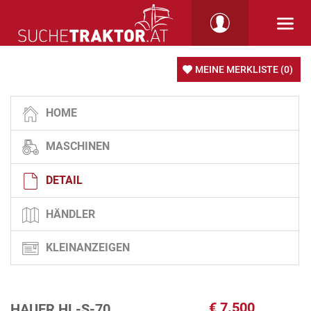
MEINE MERKLISTE
(0)
HOME
MASCHINEN
DETAIL
HÄNDLER
KLEINANZEIGEN
€
7.500
HAUER HL-S-70