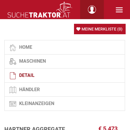
MEINE MERKLISTE
(0)
HOME
MASCHINEN
DETAIL
HÄNDLER
KLEINANZEIGEN
€
5.473
HARTNER AGGREGATE