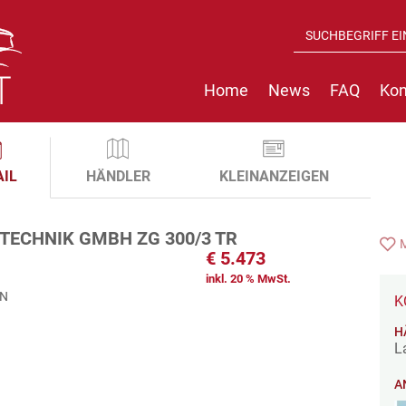
Home
News
FAQ
Kon
AIL
HÄNDLER
KLEINANZEIGEN
TECHNIK GMBH ZG 300/3 TR
€
5.473
inkl. 20 % MwSt.
EN
K
H
L
A