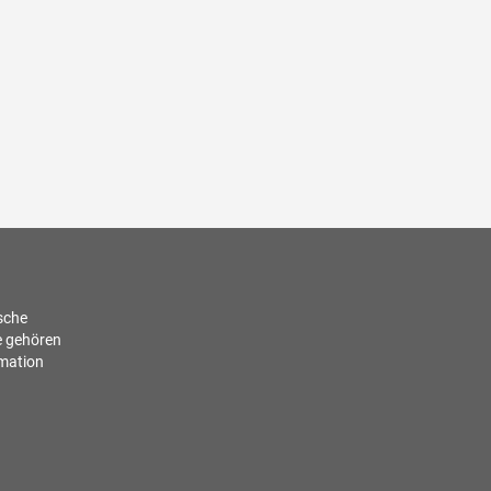
ische
e gehören
rmation