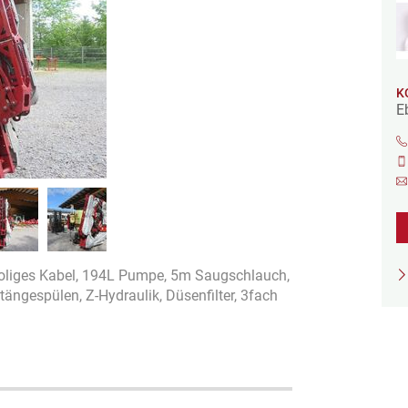
K
E
oliges Kabel, 194L Pumpe, 5m Saugschlauch,
ngespülen, Z-Hydraulik, Düsenfilter, 3fach