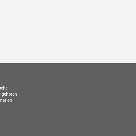
ische
e gehören
rmation