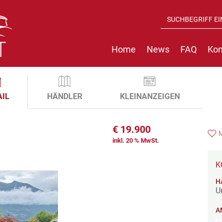
Home
News
FAQ
Kon
AIL
HÄNDLER
KLEINANZEIGEN
€
19.900
inkl. 20 % MwSt.
K
H
U
A