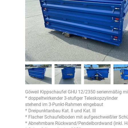
Göweil Kippschaufel GHU 12/2350 serienmäßig mi
* doppeltwirkender 3-stufiger Teleskopzylinder
stehend im 3-Punkt-Rahmen eingebaut
* Dreipunktanbau Kat. II und Kat. III
* Flacher Schaufelboden mit aufgeschweißter Sch
* Abnehmbare Rückwand/Pendelbordwand (inkl. H