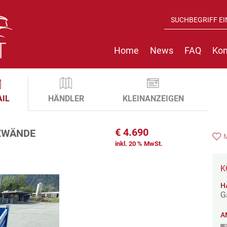
Home
News
FAQ
Kon
AIL
HÄNDLER
KLEINANZEIGEN
€
4.690
TZWÄNDE
inkl. 20 % MwSt.
K
H
G
A