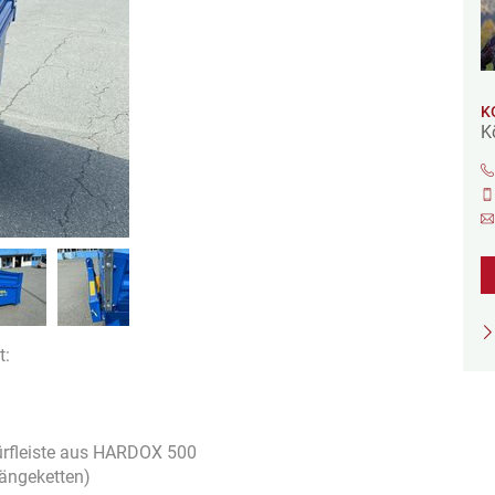
K
K
t:
ürfleiste aus HARDOX 500
ängeketten)