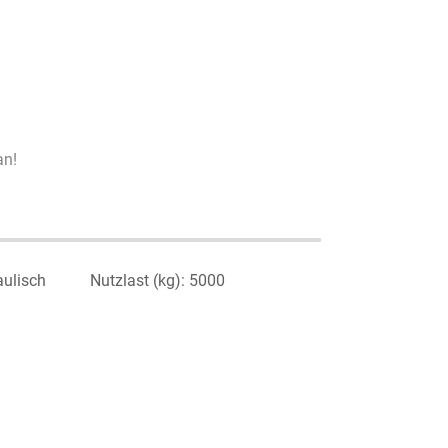
an!
aulisch
Nutzlast (kg): 5000