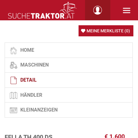
MEINE MERKLISTE
(0)
HOME
MASCHINEN
DETAIL
HÄNDLER
KLEINANZEIGEN
€
1.600
FELLA TH 400 DS