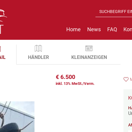
Home
News
FAQ
Kon
AIL
HÄNDLER
KLEINANZEIGEN
€
6.500
inkl. 13% MwSt./Verm.
K
H
U
A