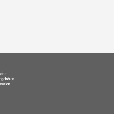
ische
e gehören
rmation