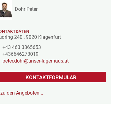
Dohr Peter
ONTAKTDATEN
üdring 240
,
9020
Klagenfurt
+43 463 3865653
+436646273019
peter.dohr@unser-lagerhaus.at
KONTAKTFORMULAR
zu den Angeboten...