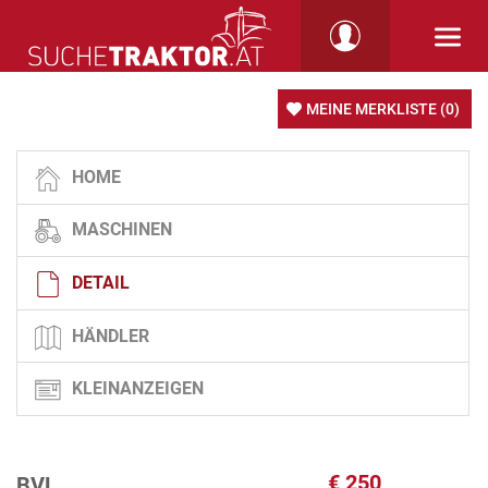
MEINE MERKLISTE
(0)
HOME
MASCHINEN
DETAIL
HÄNDLER
KLEINANZEIGEN
€
250
BVL