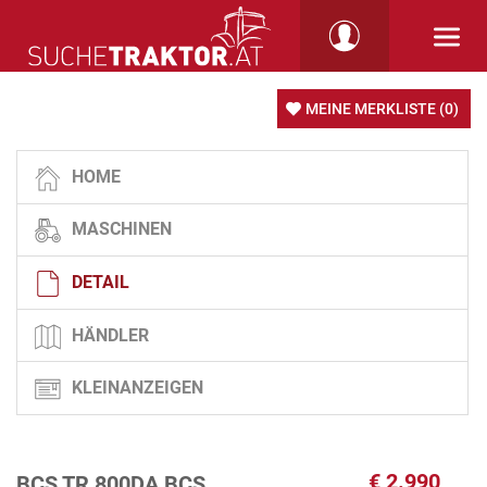
MEINE MERKLISTE
(0)
HOME
MASCHINEN
DETAIL
HÄNDLER
KLEINANZEIGEN
€
2.990
BCS TR 800DA BCS