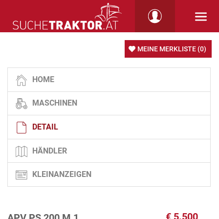
MEINE MERKLISTE
(0)
HOME
MASCHINEN
DETAIL
HÄNDLER
KLEINANZEIGEN
€
5.500
APV PS 200 M 1