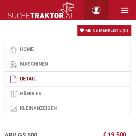
MEINE MERKLISTE
(0)
HOME
MASCHINEN
DETAIL
HÄNDLER
KLEINANZEIGEN
€
19.500
APV GS 600