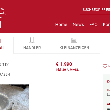
Home
News
FAQ
Kon
AIL
HÄNDLER
KLEINANZEIGEN
€
1.990
 10"
inkl. 20 % MwSt.
RÄSEN
K
H
L
A