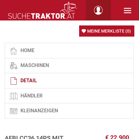
MEINE MERKLISTE
(0)
HOME
MASCHINEN
DETAIL
HÄNDLER
KLEINANZEIGEN
€
22.900
AEBI CC36 14PS MIT