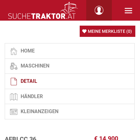
MEINE MERKLISTE
(0)
HOME
MASCHINEN
DETAIL
HÄNDLER
KLEINANZEIGEN
€
14.900
AEBI CC 36