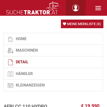
MEINE MERKLISTE
(0)
HOME
MASCHINEN
DETAIL
HÄNDLER
KLEINANZEIGEN
€
19.990
AEBI CC 110 HYDRO